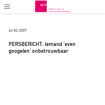
Skip
to
content
26-02-2007
PERSBERICHT: Iemand ‘even
googelen’ onbetrouwbaar