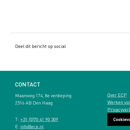
Deel dit bericht op social
CONTACT
Over ECP
Maanweg 174, 8e verdieping
Werken vo
2516 AB Den Haag
Privacyver
T:
+31 (0)70 41 90 309
Cookiev
E:
info@ecp.nl