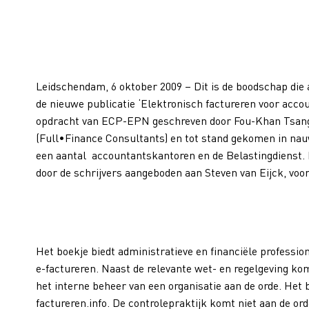
Leidschendam, 6 oktober 2009 – Dit is de boodschap die
de nieuwe publicatie ‘Elektronisch factureren voor accou
opdracht van ECP-EPN geschreven door Fou-Khan Tsang 
(Full•Finance Consultants) en tot stand gekomen in n
een aantal accountantskantoren en de Belastingdienst.
door de schrijvers aangeboden aan Steven van Eijck, voo
Het boekje biedt administratieve en financiële professi
e-factureren. Naast de relevante wet- en regelgeving ko
het interne beheer van een organisatie aan de orde. Het 
factureren.info. De controlepraktijk komt niet aan de o