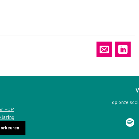
V
op onze soci
or ECP
klaring
oorkeuren