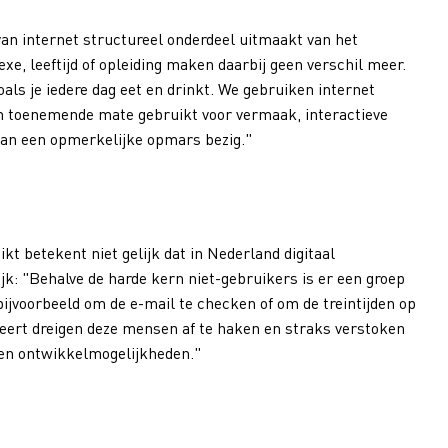
k van internet structureel onderdeel uitmaakt van het
e, leeftijd of opleiding maken daarbij geen verschil meer.
als je iedere dag eet en drinkt. We gebruiken internet
n toenemende mate gebruikt voor vermaak, interactieve
aan een opmerkelijke opmars bezig."
kt betekent niet gelijk dat in Nederland digitaal
ijk: "Behalve de harde kern niet-gebruikers is er een groep
bijvoorbeeld om de e-mail te checken of om de treintijden op
seert dreigen deze mensen af te haken en straks verstoken
n en ontwikkelmogelijkheden."