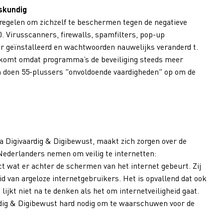
skundig
egelen om zichzelf te beschermen tegen de negatieve
0. Virusscanners, firewalls, spamfilters, pop-up
 geïnstalleerd en wachtwoorden nauwelijks veranderd t.
dit komt omdat programma’s de beveiliging steeds meer
n doen 55-plussers "onvoldoende vaardigheden" op om de
a Digivaardig & Digibewust, maakt zich zorgen over de
Nederlanders nemen om veilig te internetten:
t wat er achter de schermen van het internet gebeurt. Zij
d van argeloze internetgebruikers. Het is opvallend dat ook
 lijkt niet na te denken als het om internetveiligheid gaat.
ig & Digibewust hard nodig om te waarschuwen voor de