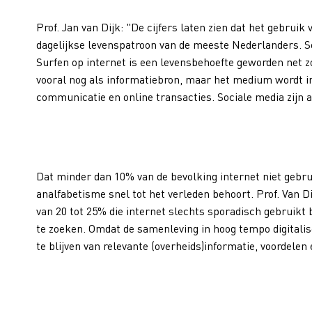
Prof. Jan van Dijk: "De cijfers laten zien dat het gebrui
dagelijkse levenspatroon van de meeste Nederlanders. Sex
Surfen op internet is een levensbehoefte geworden net zo
vooral nog als informatiebron, maar het medium wordt i
communicatie en online transacties. Sociale media zijn 
Dat minder dan 10% van de bevolking internet niet gebrui
analfabetisme snel tot het verleden behoort. Prof. Van D
van 20 tot 25% die internet slechts sporadisch gebruikt 
te zoeken. Omdat de samenleving in hoog tempo digitali
te blijven van relevante (overheids)informatie, voordele