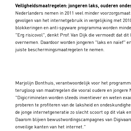
Veiligheidsmaatregelen: jongeren laks, ouderen onde
Nederlanders nemen in 2011 veel minder voorzorgsmaatr
gevolgen van het internetgebruik in vergelijking met 201
blokkeringen en anti-spyware programma worden minder
"Erg risicovol", denkt Prof. Van Dijk die vermoedt dat 
overnemen. Daardoor worden jongeren "laks en naïef" e
juiste beschermingsmaatregelen te nemen.
Marjolijn Bonthuis, verantwoordelijk voor het programm
terugloop van maatregelen die vooral oudere en jongere 
"Digicriminelen worden steeds inventiever en weten exac
proberen te profiteren van de laksheid en ondeskundighei
de jonge internetgeneratie zo slecht scoort op dit vlak en
Daarom blijven bewustwordingscampagnes van Digivaard
onveilige kanten van het internet."