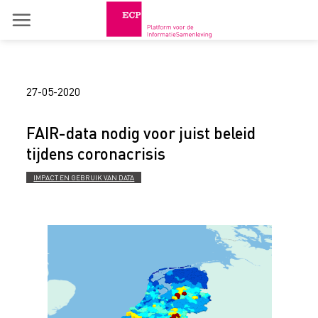
Skip
to
content
27-05-2020
FAIR-data nodig voor juist beleid
tijdens coronacrisis
IMPACT EN GEBRUIK VAN DATA