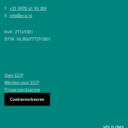
T:
+31 (0)70 41 90 309
E:
info@ecp.nl
KvK: 27169301
BTW: NL806777291B01
Over ECP
Werken voor ECP
Privacyverklaring
Cookievoorkeuren
VOLG ONS