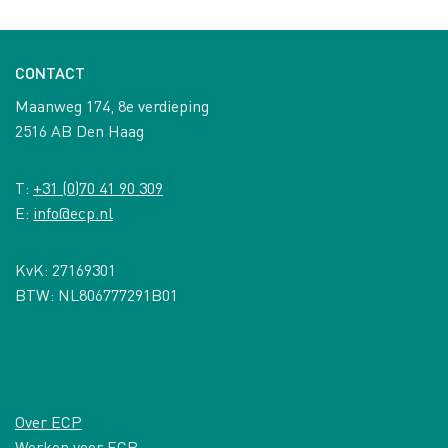
CONTACT
Maanweg 174, 8e verdieping
2516 AB Den Haag
T:
+31 (0)70 41 90 309
E:
info@ecp.nl
KvK: 27169301
BTW: NL806777291B01
Over ECP
Werken voor ECP