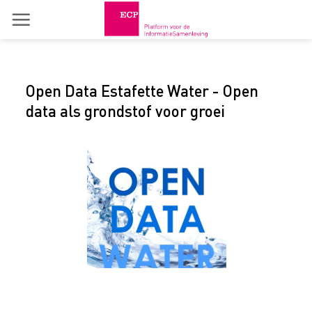
Skip
to
content
Open Data Estafette Water - Open
data als grondstof voor groei