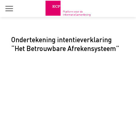
Skip
to
content
Ondertekening intentieverklaring
“Het Betrouwbare Afrekensysteem”