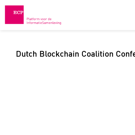
Skip
to
content
Dutch Blockchain Coalition Conf