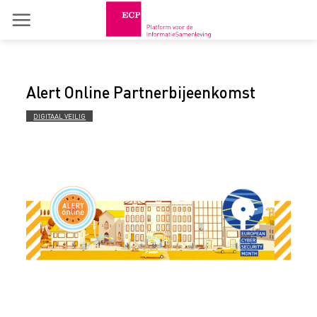
Skip
to
content
Alert Online Partnerbijeenkomst
DIGITAAL VEILIG