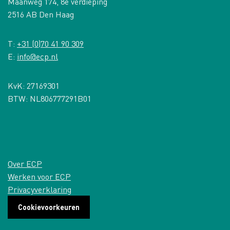
Maanweg 174, 8e verdieping
2516 AB Den Haag
T:
+31 (0)70 41 90 309
E:
info@ecp.nl
KvK: 27169301
BTW: NL806777291B01
Over ECP
Werken voor ECP
Privacyverklaring
Cookievoorkeuren