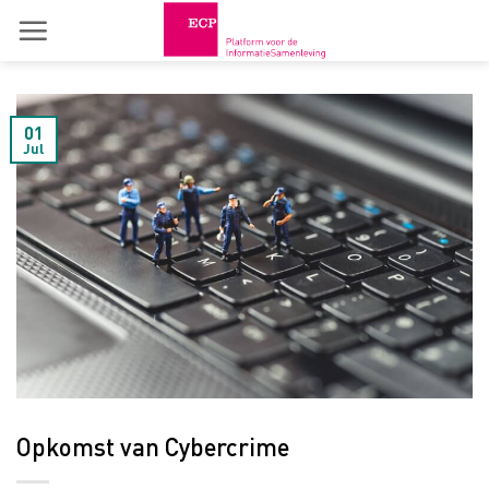
Skip
to
content
01
Jul
Opkomst van Cybercrime