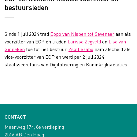
bestuursleden
Sinds 1 juli 2024 trad
Eppo van Nispen tot Sevenaer
aan als
voorzitter van ECP en traden
Larissa Zegveld
en
Lisa van
Ginneken
toe tot het bestuur.
Zsolt Szabo
nam afscheid als
vice-voorzitter van ECP en werd per 2 juli 2024
staatssecretaris van Digitalisering en Koninkrijksrelaties.
CONTACT
Maanweg 174, 8e verdieping
2516 AB Den Haag