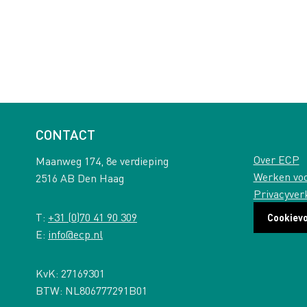
CONTACT
Over ECP
Maanweg 174, 8e verdieping
Werken vo
2516 AB Den Haag
Privacyver
T:
+31 (0)70 41 90 309
Cookiev
E:
info@ecp.nl
KvK: 27169301
BTW: NL806777291B01