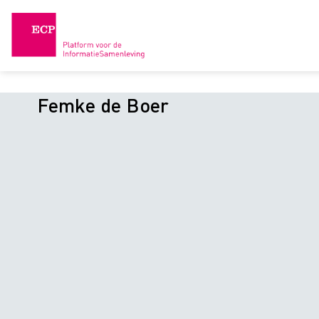
Skip
to
content
Femke de Boer