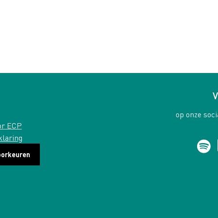
V
op onze soci
or ECP
klaring
oorkeuren