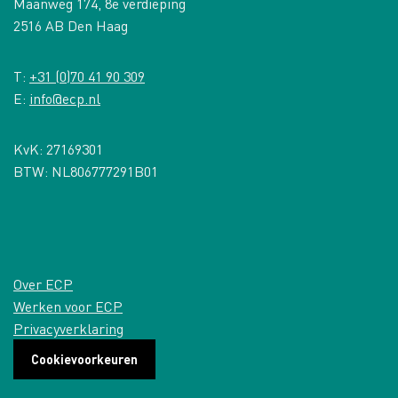
Maanweg 174, 8e verdieping
2516 AB Den Haag
T:
+31 (0)70 41 90 309
E:
info@ecp.nl
KvK: 27169301
BTW: NL806777291B01
Over ECP
Werken voor ECP
Privacyverklaring
Cookievoorkeuren