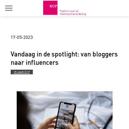
Skip
to
content
17-05-2023
Vandaag in de spotlight: van bloggers
naar influencers
25 JAAR ECP