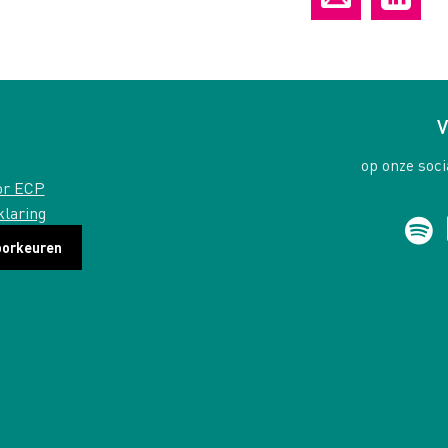
V
op onze soci
or ECP
klaring
oorkeuren