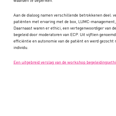
waarden te beperken.
Aan de dialoog namen verschillende betrokkenen deel: v
patiënten met ervaring met de box, LUMC-management, e
Daarnaast waren er ethici, een vertegenwoordiger van de
begeleid door moderatoren van ECP. Uit vijftien genoemd
efficiëntie en autonomie van de patiënt en werd gezocht 
individu.
Een uitgebreid verslag van de workshop begeleidingsethi