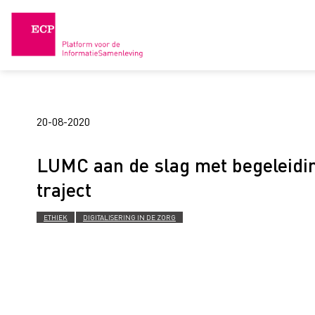
Skip
to
content
20-08-2020
LUMC aan de slag met begeleidin
traject
ETHIEK
DIGITALISERING IN DE ZORG