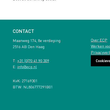
CONTACT
Over ECP
Maanweg 174, 8e verdieping
Werken vo
2516 AB Den Haag
Privacyver
T:
+31 (0)70 41 90 309
Cookiev
E:
info@ecp.nl
KvK: 27169301
BTW: NL806777291B01