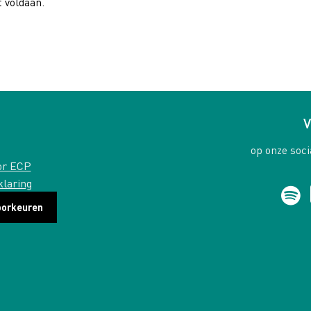
 voldaan.
V
op onze soci
or ECP
klaring
oorkeuren