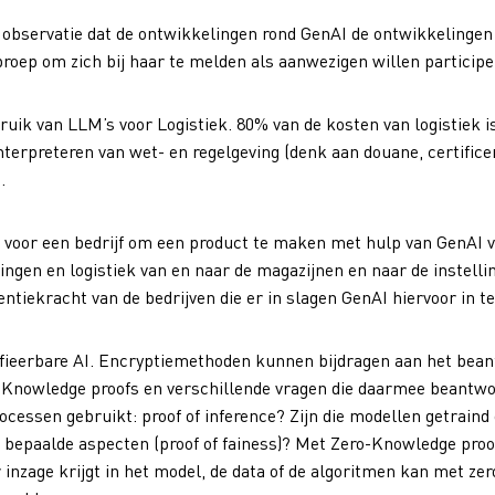
 observatie dat de ontwikkelingen rond GenAI de ontwikkelingen 
roep om zich bij haar te melden als aanwezigen willen participe
ruik van LLM’s voor Logistiek. 80% van de kosten van logistiek i
interpreteren van wet- en regelgeving (denk aan douane, certifice
.
 voor een bedrijf om een product te maken met hulp van GenAI v
lingen en logistiek van en naar de magazijnen en naar de instel
iekracht van de bedrijven die er in slagen GenAI hiervoor in te
ifieerbare AI. Encryptiemethoden kunnen bijdragen aan het beant
o-Knowledge proofs en verschillende vragen die daarmee beantwo
essen gebruikt: proof of inference? Zijn die modellen getraind op
 bepaalde aspecten (proof of fainess)? Met Zero-Knowledge pro
inzage krijgt in het model, de data of de algoritmen kan met z