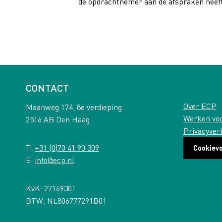
de opdrachtnemer aan de afspraken heeft
CONTACT
Over ECP
Maanweg 174, 8e verdieping
Werken vo
2516 AB Den Haag
Privacyver
T:
+31 (0)70 41 90 309
Cookiev
E:
info@ecp.nl
KvK: 27169301
BTW: NL806777291B01