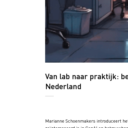
Van lab naar praktijk: b
Nederland
Marianne Schoenmakers introduceert het 
geïnteresseerd is in GenAI en betrouwbaar