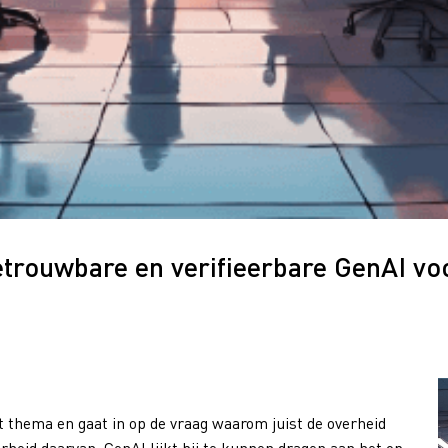
etrouwbare en verifieerbare GenAI voo
thema en gaat in op de vraag waarom juist de overheid
heid daarvan. GenAI lijkt bij te kunnen dragen aan het op