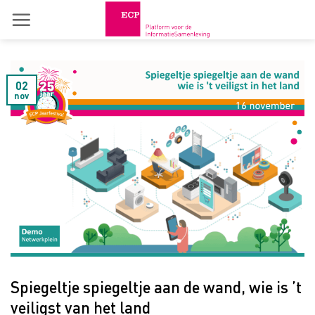
Skip
to
content
02
nov
Spiegeltje spiegeltje aan de wand, wie is ’t
veiligst van het land