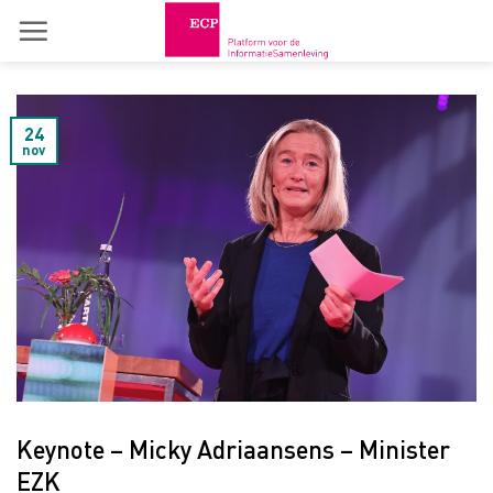
Skip
to
content
24
nov
Keynote – Micky Adriaansens – Minister
EZK