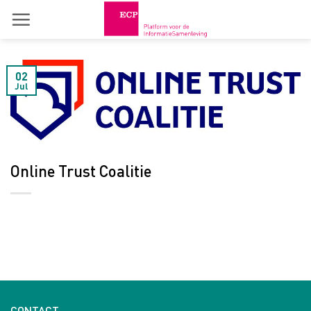
Skip
to
content
02
Jul
Online Trust Coalitie
CONTACT