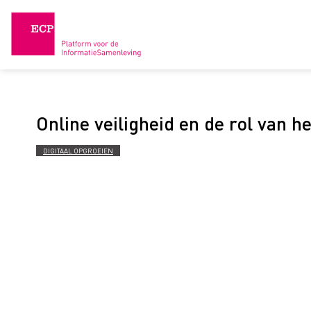
Skip
to
content
Online veiligheid en de rol van h
DIGITAAL OPGROEIEN