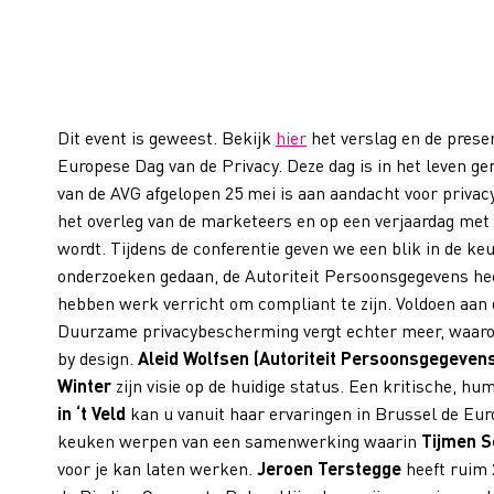
Dit event is geweest. Bekijk
hier
het verslag en de presen
Europese Dag van de Privacy. Deze dag is in het leven ge
van de AVG afgelopen 25 mei is aan aandacht voor privacy
het overleg van de marketeers en op een verjaardag met 
wordt. Tijdens de conferentie geven we een blik in de k
onderzoeken gedaan, de Autoriteit Persoonsgegevens heef
hebben werk verricht om compliant te zijn. Voldoen aan 
Duurzame privacybescherming vergt echter meer, waaron
by design.
Aleid Wolfsen (Autoriteit Persoonsgegeven
Winter
zijn visie op de huidige status. Een kritische, hu
in ‘t Veld
kan u vanuit haar ervaringen in Brussel de Euro
keuken werpen van een samenwerking waarin
Tijmen S
voor je kan laten werken.
Jeroen Terstegge
heeft ruim 2