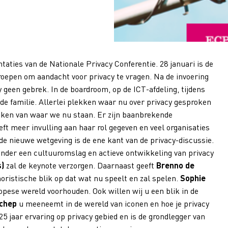
taties van de Nationale Privacy Conferentie. 28 januari is de
roepen om aandacht voor privacy te vragen. Na de invoering
 geen gebrek. In de boardroom, op de ICT-afdeling, tijdens
de familie. Allerlei plekken waar nu over privacy gesproken
euken van waar we nu staan. Er zijn baanbrekende
t meer invulling aan haar rol gegeven en veel organisaties
de nieuwe wetgeving is de ene kant van de privacy-discussie.
der een cultuuromslag en actieve ontwikkeling van privacy
s)
zal de keynote verzorgen. Daarnaast geeft
Brenno de
moristische blik op dat wat nu speelt en zal spelen.
Sophie
pese wereld voorhouden. Ook willen wij u een blik in de
chep
u meeneemt in de wereld van iconen en hoe je privacy
5 jaar ervaring op privacy gebied en is de grondlegger van