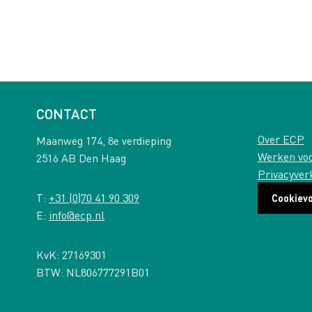
CONTACT
Over ECP
Maanweg 174, 8e verdieping
Werken vo
2516 AB Den Haag
Privacyver
T:
+31 (0)70 41 90 309
Cookiev
E:
info@ecp.nl
KvK: 27169301
BTW: NL806777291B01