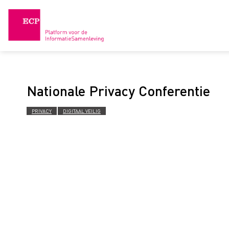
Skip
to
content
Nationale Privacy Conferentie
PRIVACY
DIGITAAL VEILIG