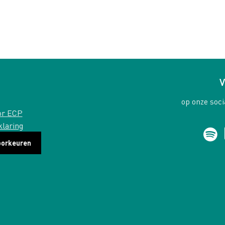
V
op onze soci
or ECP
klaring
oorkeuren