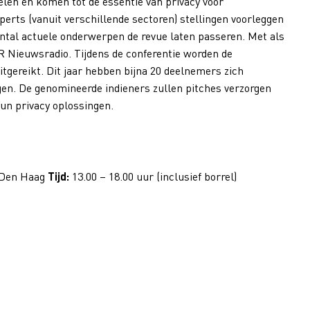
delen en komen tot de essentie van privacy voor
erts (vanuit verschillende sectoren) stellingen voorleggen
antal actuele onderwerpen de revue laten passeren. Met als
R Nieuwsradio.
Tijdens de conferentie worden de
uitgereikt. Dit jaar hebben bijna 20 deelnemers zich
en. De genomineerde indieners zullen pitches verzorgen
un privacy oplossingen.
 Den Haag
Tijd:
13.00 – 18.00 uur (inclusief borrel)
.