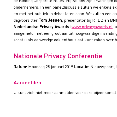
de Binding Corporate Rules. Hij zal ons zijn ervaringen 
ondernemers. In een paneldiscussie zullen we enkele exp
en met het publiek in debat laten gaan. We zullen een a
dagvoorzitter
Tom Jessen
,
presentator bij RTL Z en BN
Nederlandse Privacy Awards
(
www.privacyawards.nl
) 
aangemeld, met een groot aantal hoogwaardige inzending
zodat u als aanwezige ook enthousiast kunt raken over h
Nationale Privacy Conferentie
Datum:
Maandag 28 januari 2019
Locatie:
Nieuwspoort,
Aanmelden
U kunt zich niet meer aanmelden voor deze bijeenkomst