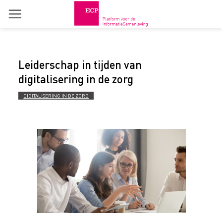
Skip
to
content
Leiderschap in tijden van
digitalisering in de zorg
DIGITALISERING IN DE ZORG