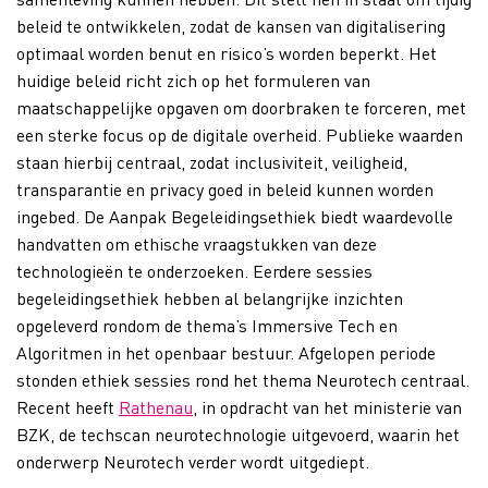
beleid te ontwikkelen, zodat de kansen van digitalisering
optimaal worden benut en risico’s worden beperkt.
Het
huidige beleid richt zich op het formuleren van
maatschappelijke opgaven om doorbraken te forceren, met
een sterke focus op de digitale overheid. Publieke waarden
staan hierbij centraal, zodat
inclusiviteit
, veiligheid,
transparantie en privacy goed in beleid kunnen worden
ingebed. De Aanpak
B
egeleidingsethiek biedt waardevolle
handvatten om ethische vraagstukken
van deze
technologieën
te onderzoeken. Eerdere sessies
be
geleidingsethiek hebben al belangrijke inzichten
opgeleverd rondom
de
thema’s
I
mmersive
T
ech en
A
lgoritmen in het openbaar bestuur.
Afgelopen periode
stonden ethiek sessies rond het thema
N
eurotech
centraal.
Recent heeft
Rathenau
, in opdracht van het ministerie van
BZK,
de
te
chscan
neurotech
nol
ogie
uitgevoerd, waarin het
onderwerp N
eurotech
verder wordt uitgediept.