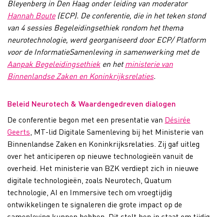
Bleyenberg in Den Haag onder leiding van moderator
Hannah Boute
(ECP). De conferentie, die in het teken stond
van 4 sessies Begeleidingsethiek rondom het thema
neurotechnologie, werd georganiseerd door ECP/ Platform
voor de InformatieSamenleving in samenwerking met de
Aanpak Begeleidingsethiek
en het
ministerie van
Binnenlandse Zaken en Koninkrijksrelaties
.
Beleid Neurotech & Waardengedreven dialogen
De conferentie begon met een presentatie van
Désirée
Geerts
,
MT-lid
Digitale Samenleving bij het Ministerie van
Binnenlandse Zaken en Koninkrijksrelaties. Zij gaf uitleg
over
het anticiperen op nieuwe
technologieën
vanuit de
overheid
.
Het ministerie van BZK verdiept zich in
nieuwe
digitale technologieën, zoals
N
eurotech
,
Quatum
technologie
, AI
en
Immersive
tech
om vroegtijdig
ontwikkelingen te signaleren die grote impact op de
samenleving kunnen hebben. Dit stelt hen in staat om tijdig