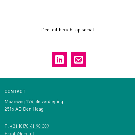
Deel dit bericht op social
CONTACT
Maanweg 174, 8e verdieping
2516 AB Den Haag
T:
+31 (0)70 41 90 309
E:
info@ecp.nl