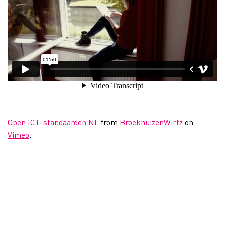
Open ICT-standaarden NL
from
BroekhuizenWirtz
on
Vimeo
.