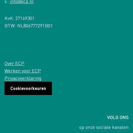
E:
info@ecp.nl
KvK: 27169301
BTW: NL806777291B01
Over ECP
Werken voor ECP
Privacyverklaring
Cookievoorkeuren
VOLG ONS
op onze sociale kanalen