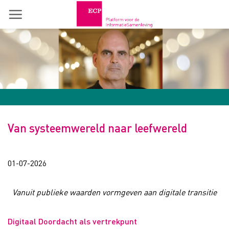
Skip
to
content
Van systeemwereld naar leefwereld
01-07-2026
Vanuit publieke waarden vormgeven aan digitale transitie
Digitaal Doordacht als vertrekpunt