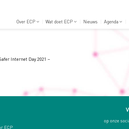
Over ECP
Wat doet ECP
Nieuws
Agenda
Safer Internet Day 2021 –
V
op onze soci
or ECP