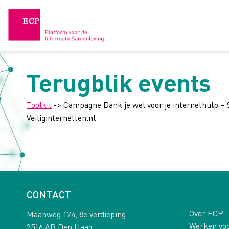
Skip
to
content
Terugblik events
Toolkit
-> Campagne Dank je wel voor je internethulp – 
Veiliginternetten.nl
CONTACT
Over ECP
Maanweg 174, 8e verdieping
Werken vo
2516 AB Den Haag