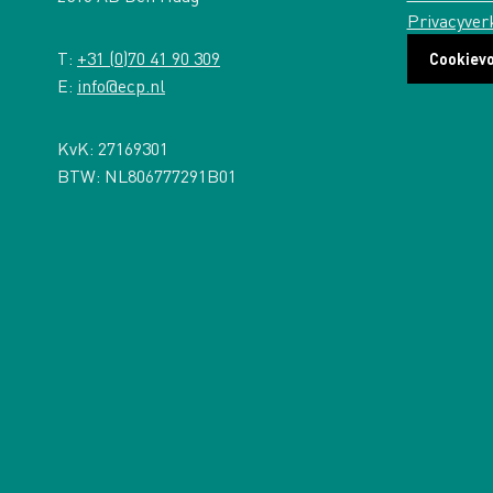
Privacyver
T:
+31 (0)70 41 90 309
Cookiev
E:
info@ecp.nl
KvK: 27169301
BTW: NL806777291B01