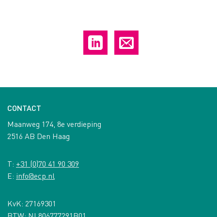
CONTACT
Maanweg 174, 8e verdieping
2516 AB Den Haag
T:
+31 (0)70 41 90 309
E:
info@ecp.nl
KvK: 27169301
BTW: NL806777291B01