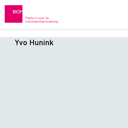
Skip
to
content
Yvo Hunink