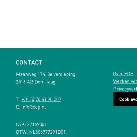
CONTACT
Over ECP
Maanweg 174, 8e verdieping
Werken vo
2516 AB Den Haag
Privacyver
T:
+31 (0)70 41 90 309
Cookiev
E:
info@ecp.nl
KvK: 27169301
BTW: NL806777291B01