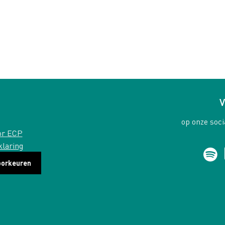
V
op onze soci
or ECP
klaring
oorkeuren