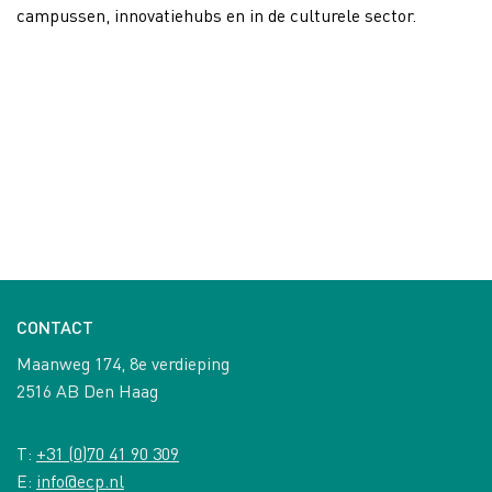
campussen, innovatiehubs en in de culturele sector.
CONTACT
Maanweg 174, 8e verdieping
2516 AB Den Haag
T:
+31 (0)70 41 90 309
E:
info@ecp.nl