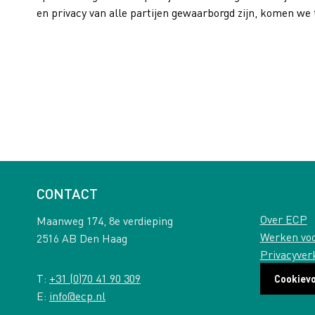
en privacy van alle partijen gewaarborgd zijn
,
komen we t
CONTACT
Over ECP
Maanweg 174, 8e verdieping
Werken vo
2516 AB Den Haag
Privacyver
T:
+31 (0)70 41 90 309
Cookiev
E:
info@ecp.nl