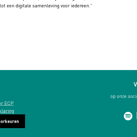
ot een digi
tale samenleving voor iedereen.”
V
op onze soci
or ECP
klaring
oorkeuren