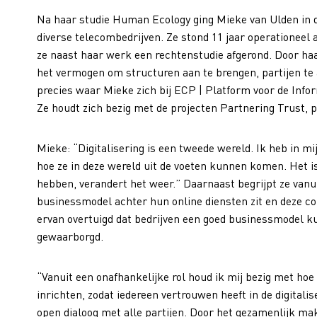
Na haar studie Human
Ecology ging Mieke van Ulden
in 
diverse
t
elecombedrijven.
Ze stond
11 jaar operationeel 
ze naast haar werk een
rechtenstudie afgerond.
Door haa
het vermogen om structuren aan te brengen, partijen te 
precies waar Mieke zich bij ECP | Platform voor de
Info
Ze houdt zich
bezig met
de projecten Partnering Trust, p
Mieke: “Digitalisering
is een tweede wereld.
I
k heb in mi
hoe ze in deze wereld u
it d
e voeten kunnen komen. Het is
hebben
,
verander
t
het weer.”
Daarnaast begrijpt ze
vanu
businessmodel achter hun online diensten zit en deze co
ervan
overtuigd
dat
bedrijven een goed businessmodel 
gewaarborgd.
“V
anuit
e
en onafhankelijke rol
houd ik mij bezig met
hoe
inrichten, zod
at iedereen
vertrouwen heeft
in de digitalis
open dialoog met alle partijen
.
Door het g
ezamenlijk
mak