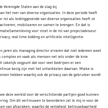
de Verenigde Staten aan de slag bij
aan het roer van diverse
organisaties
. In deze periode heeft
r rol als leidinggevende van diverse organisaties heeft ze
activeren, mobiliseren en samen te brengen. En dat is
rmatieSamenleving
voor inzet in de rol van projectadviseur.
rivacy, real time
bidding
en artificiële intelligentie.
jn jaren als managing director ervaren dat niet iedereen weet
 complex en vaak als mensen net iets onder de knie
it zakelijk oogpunt dat voor veel bedrijven er een
ntinue bezig zijn met het ontwikkelen
daarvan
. Mieke is
kunnen hebben
waarbij ook de privacy van de gebruiker wordt
 we deze wereld voor
de verschillende
partijen goed kunnen
ering
. Om dit vertrouwen te bevorderen zet
ik mij
in voor de
en van
afspraken
, waarbij de veiligheid, betrouwbaarheid