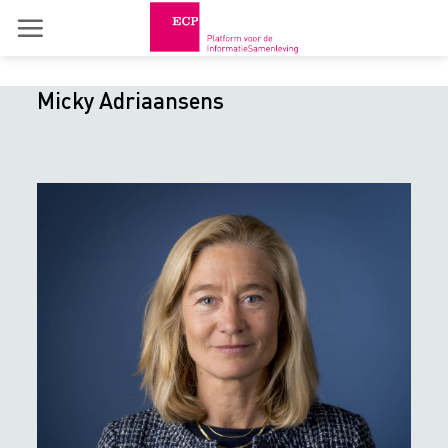
Skip
to
content
Micky Adriaansens