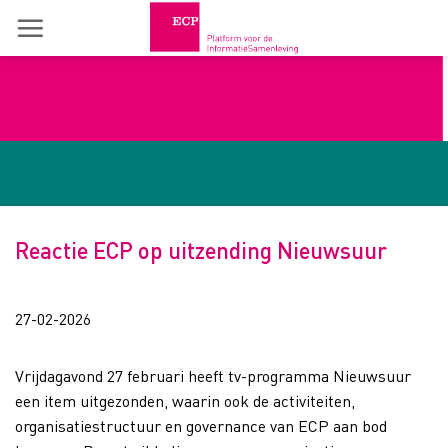
Skip
to
content
Reactie ECP op uitzending Nieuwsuur
27-02-2026
Vrijdagavond 27 februari heeft tv-programma Nieuwsuur
een item uitgezonden, waarin ook de activiteiten,
organisatiestructuur en governance van ECP aan bod