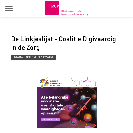
Skip
to
content
De Linkjeslijst - Coalitie Digivaardig
in de Zorg
DIGITALISERING IN DE ZORG