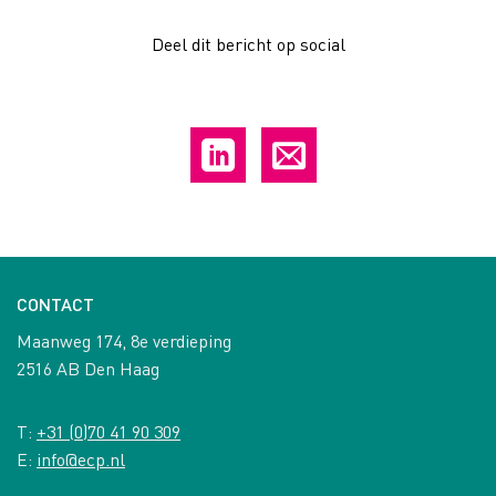
Deel dit bericht op social
CONTACT
Maanweg 174, 8e verdieping
2516 AB Den Haag
T:
+31 (0)70 41 90 309
E:
info@ecp.nl