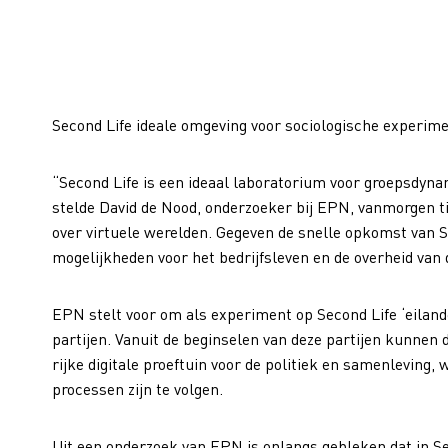
Second Life ideale omgeving voor sociologische experim
“Second Life is een ideaal laboratorium voor groepsdyn
stelde David de Nood, onderzoeker bij EPN, vanmorgen 
over virtuele werelden. Gegeven de snelle opkomst van S
mogelijkheden voor het bedrijfsleven en de overheid van 
EPN stelt voor om als experiment op Second Life ‘eilande
partijen. Vanuit de beginselen van deze partijen kunnen
rijke digitale proeftuin voor de politiek en samenleving,
processen zijn te volgen.
Uit een onderzoek van EPN is onlangs gebleken dat in Sec