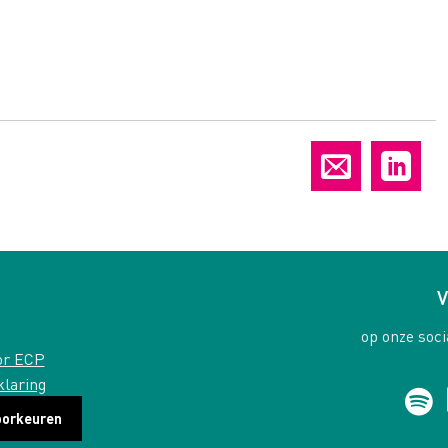
V
op onze soci
or ECP
klaring
oorkeuren