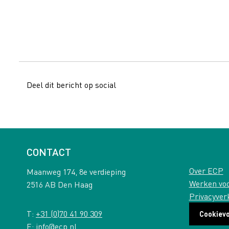
Deel dit bericht op social
CONTACT
Over ECP
Maanweg 174, 8e verdieping
Werken vo
2516 AB Den Haag
Privacyver
T:
+31 (0)70 41 90 309
Cookiev
E:
info@ecp.nl