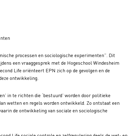
enten
amische processen en sociologische experimenten”. Dit
tijdens een vraaggesprek met de Hogeschool Windesheim
econd Life oriënteert EPN zich op de gevolgen en de
deze ontwikkeling.
n’ in te richten die ‘bestuurd’ worden door politieke
 dan wetten en regels worden ontwikkeld. Zo ontstaat een
 waarin de ontwikkeling van sociale en sociologische
ond Life sociale controle en zelfregulering deels de wet- en