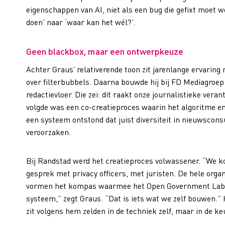
eigenschappen van AI, niet als een bug die gefixt moet w
doen’ naar ‘waar kan het wél?’.
Geen blackbox, maar een ontwerpkeuze
Achter Graus’ relativerende toon zit jarenlange ervaring 
over filterbubbels. Daarna bouwde hij bij FD Mediagroe
redactievloer. Die zei: dit raakt onze journalistieke veran
volgde was een co-creatieproces waarin het algoritme en
een systeem ontstond dat juist diversiteit in nieuwscons
veroorzaken.
Bij Randstad werd het creatieproces volwassener. “We k
gesprek met privacy officers, met juristen. De hele orga
vormen het kompas waarmee het Open Government Lab op
systeem,” zegt Graus. “Dat is iets wat we zelf bouwen.” 
zit volgens hem zelden in de techniek zelf, maar in de k