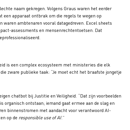
slechte naam gekregen. Volgens Graus waren het eerder
dat een apparaat ontbrak om die regels te wegen op
den waren ambtenaren vooral datagedreven. Excel sheets
-impact-assessments en mensenrechtentoetsen. Dat
eprofessionaliseerd.
heid is een complex ecosysteem met ministeries die elk
die zware publieke taak: “Je moet echt het braafste jongetje
igen chatbot bij Justitie en Veiligheid. “Dat zijn voorbeelden
is organisch ontstaan; iemand gaat ermee aan de slag en
enaren binnenstromen met aandacht voor verantwoord AI-
ten op de
responsible use of AI
.”