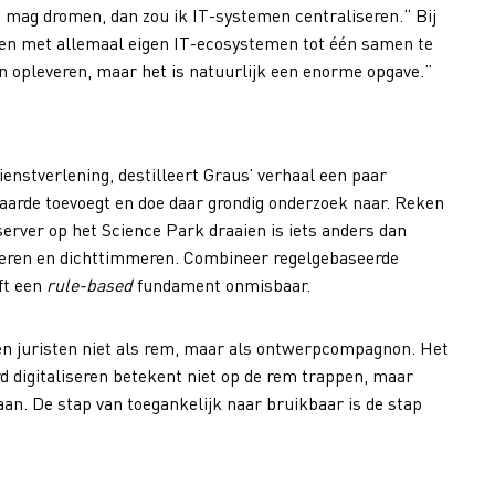
en mag dromen, dan zou ik IT-systemen centraliseren.” Bij
den met allemaal eigen IT-ecosystemen tot één samen te
en opleveren, maar het is natuurlijk een enorme opgave.”
enstverlening, destilleert Graus’ verhaal een paar
 waarde toevoegt en doe daar grondig onderzoek naar. Reken
server op het Science Park draaien is iets anders dan
eheren en dichttimmeren. Combineer regelgebaseerde
jft een
rule-based
fundament onmisbaar.
s en juristen niet als rem, maar als ontwerpcompagnon. Het
 digitaliseren betekent niet op de rem trappen, maar
an. De stap van toegankelijk naar bruikbaar is de stap