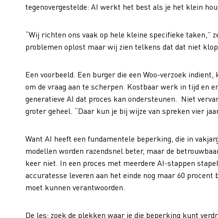
tegenovergestelde: AI werkt het best als je het klein hou
“Wij richten ons vaak op hele kleine specifieke taken,” z
problemen oplost maar wij zien telkens dat dat niet klop
Een voorbeeld. Een burger die een Woo-verzoek indient, 
om de vraag aan te scherpen. Kostbaar werk in tijd en e
generatieve AI dat proces kan ondersteunen. Niet verva
groter geheel. “Daar kun je bij wijze van spreken vier ja
Want AI heeft een fundamentele beperking, die in vakja
modellen worden razendsnel beter, maar de betrouwbaarhe
keer niet. In een proces met meerdere AI-stappen stapel
accuratesse leveren aan het einde nog maar 60 procent b
moet kunnen verantwoorden.
De les: zoek de plekken waar je die beperking kunt verd