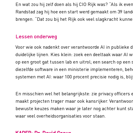
En wat zou hij zelf doen als hij CIO Rijk was? “Als ik ev
Randstad zag hij hoe een start werd gemaakt om 39 lan
brengen. “Dat zou bij het Rijk ook veel slagkracht kunn
Lessen onderweg
Voor wie ook nadenkt over verantwoorde AI in publieke di
duidelijke lijnen. Kies klein: zoek een deeltaak waar AI
op een groot gat tussen lab en uitrol; een search op een 
diezelfde software in een ministerie implementeren, b
systemen met AI: waar 100 procent precisie nodig is, bli
En misschien wel het belangrijkste: zie privacy officer
maakt projecten trager maar ook kansrijker. Verantwoord
bewuste keuzes maken waar je later nog achter kunt sta
waar veel overheidsorganisaties voor staan.
KADER: Dr. David Graus