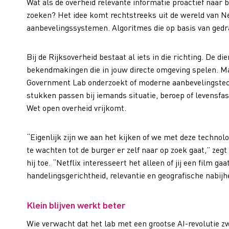
Wat als de overheid relevante informatie proactief naar bu
zoeken? Het idee komt rechtstreeks uit de wereld van Ne
aanbevelingssystemen. Algoritmes die op basis van gedra
Bij de Rijksoverheid bestaat al iets in die richting. De 
bekendmakingen die in jouw directe omgeving spelen. Maa
Government Lab onderzoekt of moderne aanbevelingstec
stukken passen bij iemands situatie, beroep of levensfa
Wet open overheid vrijkomt.
“Eigenlijk zijn we aan het kijken of we met deze technol
te wachten tot de burger er zelf naar op zoek gaat,” zeg
hij toe. “Netflix interesseert het alleen of jij een film g
handelingsgerichtheid, relevantie en geografische nabij
Klein blijven werkt beter
Wie verwacht dat het lab met een grootse AI-revolutie zw