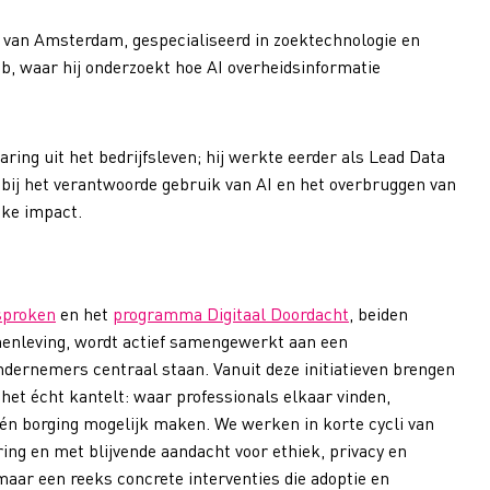
it van Amsterdam, gespecialiseerd in zoektechnologie en
ab, waar hij onderzoekt hoe AI overheidsinformatie
ng uit het bedrijfsleven; hij werkte eerder als Lead Data
t bij het verantwoorde gebruik van AI en het overbruggen van
jke impact.
sproken
en het
programma Digitaal Doordacht
, beiden
amenleving, wordt actief samengewerkt aan een
ndernemers centraal staan. Vanuit deze initiatieven brengen
het écht kantelt: waar professionals elkaar vinden,
én borging mogelijk maken. We werken in korte cycli van
ing en met blijvende aandacht voor ethiek, privacy en
 maar een reeks concrete interventies die adoptie en