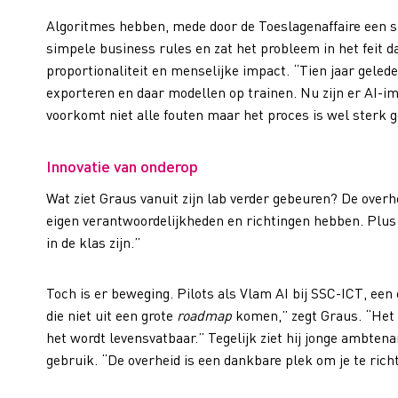
Algoritmes hebben, mede door de Toeslagenaffaire een 
simpele business rules en zat het probleem in het feit 
proportionaliteit en menselijke impact. “Tien jaar gele
exporteren en daar modellen op trainen. Nu zijn er AI
voorkomt niet alle fouten maar het proces is wel sterk g
Innovatie van onderop
Wat ziet Graus vanuit zijn lab verder gebeuren? De over
eigen verantwoordelijkheden en richtingen hebben. Plus 
in de klas zijn.”
Toch is er beweging. Pilots als Vlam AI bij SSC-ICT, een e
die niet uit een grote
roadmap
komen,” zegt Graus. “Het 
het wordt levensvatbaar.” Tegelijk ziet hij jonge ambt
gebruik. “De overheid is een dankbare plek om je te rich