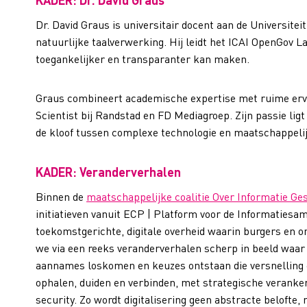
Dr. David Graus is universitair docent aan de Universite
natuurlijke taalverwerking. Hij leidt het ICAI OpenGov L
toegankelijker en transparanter kan maken.
Graus combineert academische expertise met ruime ervari
Scientist bij Randstad en FD Mediagroep. Zijn passie lig
de kloof tussen complexe technologie en maatschappeli
KADER: Veranderverhalen
Binnen de
maatschappelijke coalitie Over Informatie Ge
initiatieven vanuit ECP | Platform voor de Informaties
toekomstgerichte, digitale overheid waarin burgers en o
we via een reeks veranderverhalen scherp in beeld waar 
aannames loskomen en keuzes ontstaan die versnelling 
ophalen, duiden en verbinden, met strategische veranker
security. Zo wordt digitalisering geen abstracte belofte,