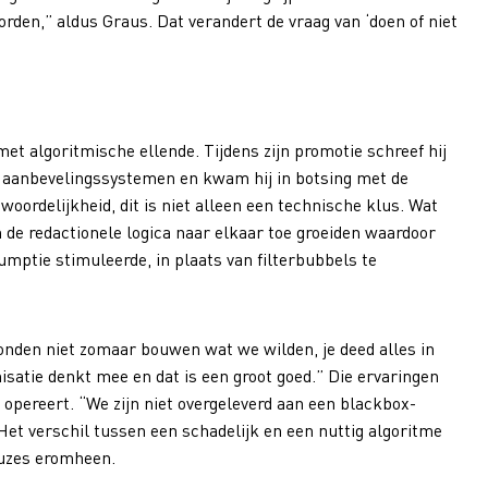
orden,” aldus Graus. Dat verandert de vraag van ‘doen of niet
met algoritmische ellende. Tijdens zijn promotie schreef hij
p aanbevelingssystemen en kwam hij in botsing met de
twoordelijkheid, dit is niet alleen een technische klus. Wat
 de redactionele logica naar elkaar toe groeiden waardoor
umptie stimuleerde, in plaats van filterbubbels te
onden niet zomaar bouwen wat we wilden, je deed alles in
nisatie denkt mee en dat is een groot goed.” Die ervaringen
ereert. “We zijn niet overgeleverd aan een blackbox-
Het verschil tussen een schadelijk en een nuttig algoritme
euzes eromheen.