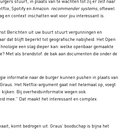
rgers stuurt, in plaats van te wachten tot zij er zelf naar
tflix, Spotify en Amazon:
recommender systems
, oftewel
g en context inschatten wat voor jou interessant is.
dienst Berichten uit uw buurt stuurt vergunningen en
r dat blijft beperkt tot geografische nabijheid. Het Open
hnologie een slag dieper kan: welke openbaar gemaakte
se? Met als brandstof: de bak aan documenten die onder de
ogie informatie naar de burger kunnen pushen in plaats van
t Graus. Het Netflix-argument gaat niet helemaal op, voegt
aat kijken. Bij overheidsinformatie wegen ook
heid mee.” Dat maakt het interessant en complex.
aait, komt bedrogen uit. Graus’ boodschap is bijna het