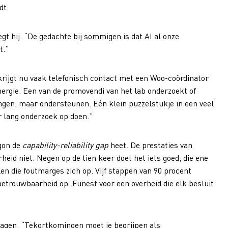
dt.
egt hij. “De gedachte bij sommigen is dat AI al onze
t.”
krijgt nu vaak telefonisch contact met een Woo-coördinator
nergie. Een van de promovendi van het lab onderzoekt of
ngen, maar ondersteunen. Eén klein puzzelstukje in een veel
ar lang onderzoek op doen.”
rgon de
capability-reliability gap
heet. De prestaties van
id niet. Negen op de tien keer doet het iets goed; die ene
en die foutmarges zich op. Vijf stappen van 90 procent
etrouwbaarheid op. Funest voor een overheid die elk besluit
ragen. “Tekortkomingen moet je begrijpen als