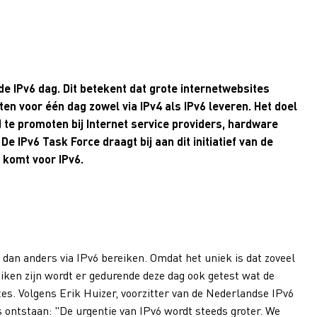
e IPv6 dag. Dit betekent dat grote internetwebsites
en voor één dag zowel via IPv4 als IPv6 leveren. Het doel
) te promoten bij Internet service providers, hardware
e IPv6 Task Force draagt bij aan dit initiatief van de
 komt voor IPv6.
an anders via IPv6 bereiken. Omdat het uniek is dat zoveel
iken zijn wordt er gedurende deze dag ook getest wat de
tes. Volgens Erik Huizer, voorzitter van de Nederlandse IPv6
 is ontstaan: "De urgentie van IPv6 wordt steeds groter. We