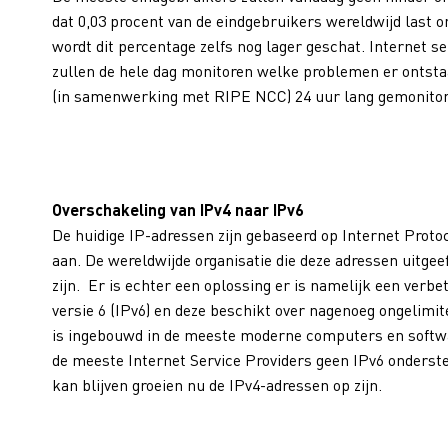
dat 0,03 procent van de eindgebruikers wereldwijd last 
wordt dit percentage zelfs nog lager geschat. Internet s
zullen de hele dag monitoren welke problemen er ontst
(in samenwerking met RIPE NCC) 24 uur lang gemonitor
Overschakeling van IPv4 naar IPv6
De huidige IP-adressen zijn gebaseerd op Internet Protoc
aan. De wereldwijde organisatie die deze adressen uitge
zijn. Er is echter een oplossing er is namelijk een verbe
versie 6 (IPv6) en deze beschikt over nagenoeg ongelimit
is ingebouwd in de meeste moderne computers en softwar
de meeste Internet Service Providers geen IPv6 onderst
kan blijven groeien nu de IPv4-adressen op zijn.