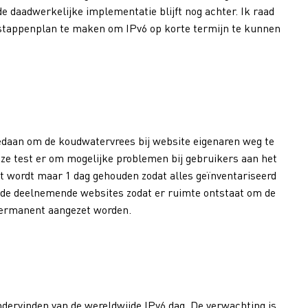
e daadwerkelijke implementatie blijft nog achter. Ik raad
 stappenplan te maken om IPv6 op korte termijn te kunnen
edaan om de koudwatervrees bij website eigenaren weg te
eze test er om mogelijke problemen bij gebruikers aan het
est wordt maar 1 dag gehouden zodat alles geïnventariseerd
p de deelnemende websites zodat er ruimte ontstaat om de
 permanent aangezet worden.
dervinden van de wereldwijde IPv6 dag. De verwachting is