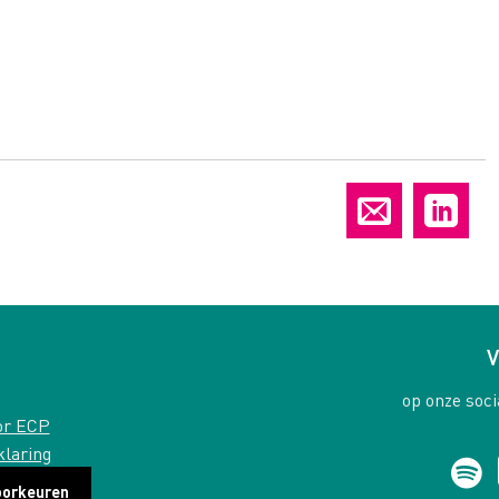
V
op onze soci
or ECP
klaring
oorkeuren