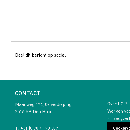
Deel dit bericht op social
CONTACT
Over ECP
Maanweg 174, 8e verdieping
Werken vo
2516 AB Den Haag
Privacyver
T:
+31 (0)70 41 90 309
Cookiev