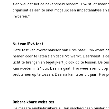
zien wel dat het de bekendheid rondom IPv6 stijgt maar d
organisaties aan zo snel mogelijk een impactanalyse en
invoeren."
Nut van IPv6 test
Deze test van overschakelen van IPv4 naar IPv6 wordt g
nemen door te laten zien dat IPv6 werkt. Daarnaast is d
licht te brengen en tegelijkertijd ook op te lossen. De t
kan worden in 24 uur. Daarna gaat IPv6 weer even uit o
problemen op te lossen. Daarna kan later dit jaar IPv6
Onbereikbare websites
De meeste eindgebruikers zullen vandaag geen hinder on