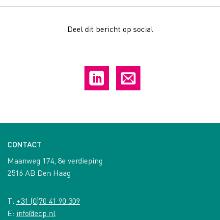
Deel dit bericht op social
CONTACT
Maanweg 174, 8e verdieping
2516 AB Den Haag
T:
+31 (0)70 41 90 309
E:
info@ecp.nl