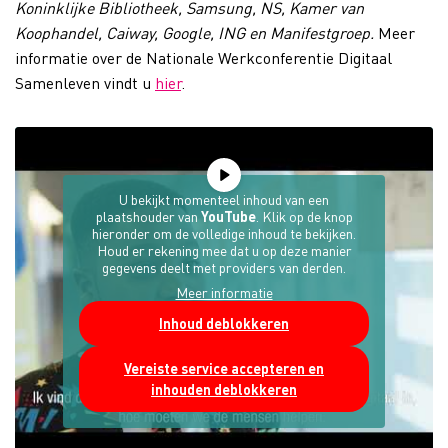
Koninklijke Bibliotheek, Samsung, NS, Kamer van
Koophandel, Caiway, Google, ING en Manifestgroep.
Meer
informatie over de Nationale Werkconferentie Digitaal
Samenleven vindt u
hier
.
U bekijkt momenteel inhoud van een
plaatshouder van
YouTube
. Klik op de knop
hieronder om de volledige inhoud te bekijken.
Houd er rekening mee dat u op deze manier
gegevens deelt met providers van derden.
Meer informatie
Inhoud deblokkeren
Vereiste service accepteren en
inhouden deblokkeren