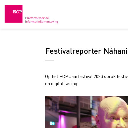
Skip
to
content
Festivalreporter Náhani
Op het ECP Jaarfestival 2023 sprak festi
en digitalisering.