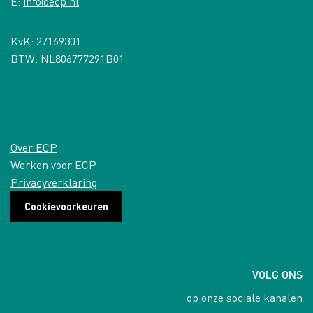
E:
info@ecp.nl
KvK: 27169301
BTW: NL806777291B01
Over ECP
Werken voor ECP
Privacyverklaring
Cookievoorkeuren
VOLG ONS
op onze sociale kanalen