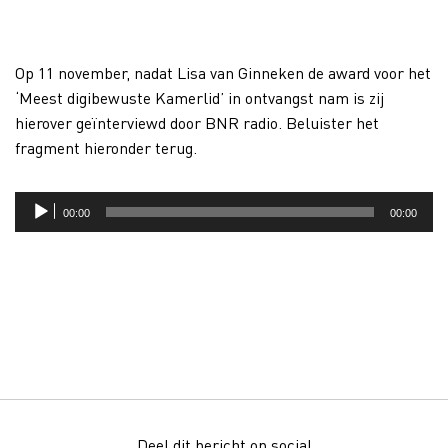
Op 11 november, nadat Lisa van Ginneken de award voor het
‘Meest digibewuste Kamerlid’ in ontvangst nam is zij
hierover geïnterviewd door BNR radio. Beluister het
fragment hieronder terug.
Audiospeler
00:00
00:00
Deel dit bericht op social