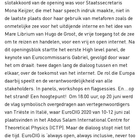
slotakkoord van de opening was voor Staatssecretaris
Mona Keijzer, die met haar speech indruk maakte, niet in
de laatste plaats door haar gebruik van metaforen zoals de
onmetelijke zee voor het uitdijende interne en het idee van
Mare Librium van Hugo de Groot, de vrije toegang tot de zee
om te reizen en handelen, voor een vrij en open internet. Na
dit openingsblok startte het eerste High level panel, de
keynote van Eurocommissaris Gabriel, gevolgd door waar
het om draait: twee dagen lang de dialoog tussen en met
elkaar, over de toekomst van het internet. De rol die Europa
daarbij speelt en de verantwoordelijkheid van alle
stakeholders. In panels, workshops en flagsessies. En….op
het strand! Een hoogtepunt! Om 18.00 uur, op 20 juni werd
de vlag symbolisch overgedragen aan vertegenwoordigers
van Triëste in Italië, waar EuroDIG 2020 van 10-12 juni zal
plaatsvinden in het Abdus Salam International Centre for
Theoretical Physics (ICTP). Maar de dialoog stopt niet tot
die tijd. EuroDIG is ‘always open, always inclusive, never too