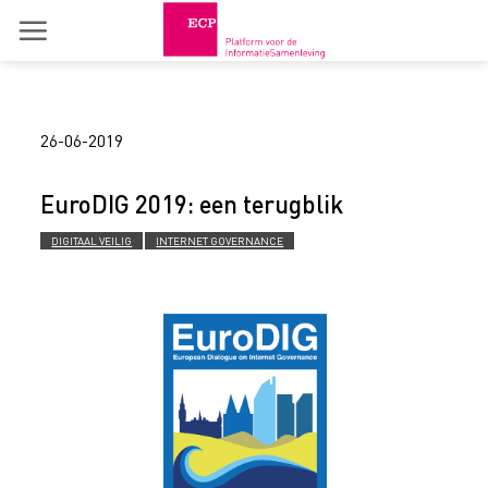
Skip
to
content
26-06-2019
EuroDIG 2019: een terugblik
DIGITAAL VEILIG
INTERNET GOVERNANCE