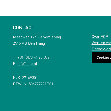
CONTACT
Over ECP
Maanweg 174, 8e verdieping
Werken vo
2516 AB Den Haag
Privacyver
T:
+31 (0)70 41 90 309
Cookiev
E:
info@ecp.nl
KvK: 27169301
BTW: NL806777291B01