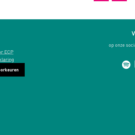
V
op onze soci
or ECP
klaring
oorkeuren