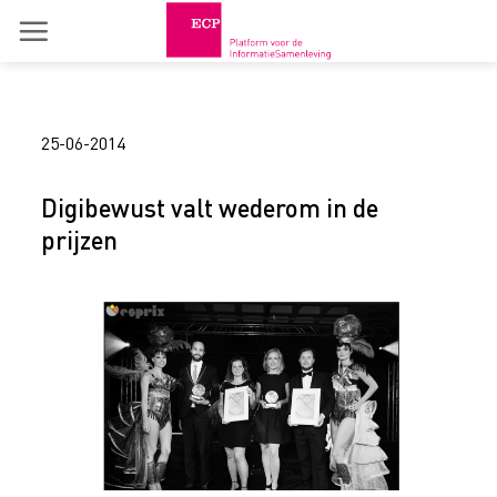
Skip
to
content
25-06-2014
Digibewust valt wederom in de
prijzen