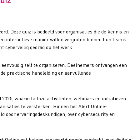
rd. Deze quiz is bedoeld voor organisaties die de kennis en
en interactieve manier willen vergroten binnen hun teams.
t cyberveilig gedrag op het werk.
n eenvoudig zelf te organiseren. Deelnemers ontvangen een
ide praktische handleiding en aanvullende
2025, waarin talloze activiteiten, webinars en initiatieven
anisaties te versterken. Binnen het Alert Online-
ld door ervaringsdeskundigen, over cybersecurity en
t Online het belang van voortdurende aandacht voor digitale