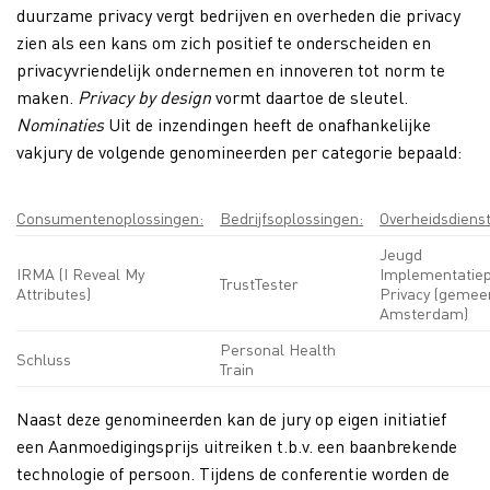
duurzame privacy vergt bedrijven en overheden die privacy
zien als een kans om zich positief te onderscheiden en
privacyvriendelijk ondernemen en innoveren tot norm te
maken.
Privacy by design
vormt daartoe de sleutel.
Nominaties
Uit de inzendingen heeft de onafhankelijke
vakjury de volgende genomineerden per categorie bepaald:
Consumentenoplossingen:
Bedrijfsoplossingen:
Overheidsdiens
Jeugd
IRMA (I Reveal My
Implementatie
TrustTester
Attributes)
Privacy (gemee
Amsterdam)
Personal Health
Schluss
Train
Naast deze genomineerden kan de jury op eigen initiatief
een Aanmoedigingsprijs uitreiken t.b.v. een baanbrekende
technologie of persoon. Tijdens de conferentie worden de