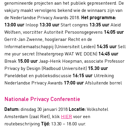
genomineerde projecten aan het publiek gepresenteerd. De
vakjury maakt vervolgens bekend wie de winnaars zijn van
de Nederlandse Privacy Awards 2018.
Het programma:
13:00 uur
Inloop
13:30 uur
Start congres
13:35 uur
Aleid
Wolfsen, voorzitter Autoriteit Persoonsgegevens
14:05 uur
Gerrit-Jan Zwenne, hoogleraar Recht en de
Informatiemaatschappij (Universiteit Leiden)
14:35 uur
Sell
me your secret (theatergroep WAT WE DOEN)
14:45 uur
Break
15.00 uur
Jaap-Henk Hoepman, associate Professor
Privacy by Design (Radboud Universiteit)
15.30 uur
Paneldebat en publieksdiscussie
16:15 uur
Uitreiking
Nederlandse Privacy Awards
17:00 uur
Afsluitende borrel
Nationale Privacy Conferentie
Datum:
dinsdag 30 januari 2018
Locatie:
Volkshotel
Amsterdam (zaal Riet), klik
HIER
voor een
routebeschrijving
Tijd:
13.30 – 18.00 uur.