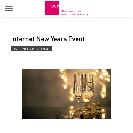
Skip
to
content
Internet New Years Event
INTERNET GOVERNANCE